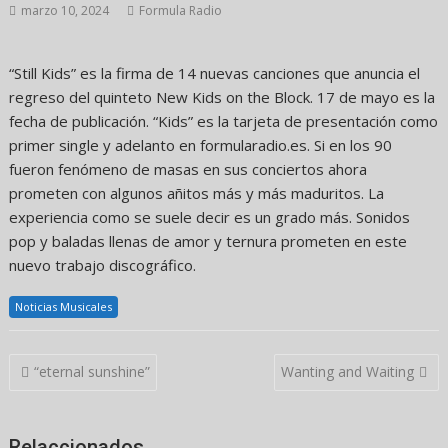
marzo 10, 2024
Formula Radio
“Still Kids” es la firma de 14 nuevas canciones que anuncia el
regreso del quinteto New Kids on the Block. 17 de mayo es la
fecha de publicación. “Kids” es la tarjeta de presentación como
primer single y adelanto en formularadio.es. Si en los 90
fueron fenómeno de masas en sus conciertos ahora
prometen con algunos añitos más y más maduritos. La
experiencia como se suele decir es un grado más. Sonidos
pop y baladas llenas de amor y ternura prometen en este
nuevo trabajo discográfico.
Noticias Musicales
Navegación
“eternal sunshine”
Wanting and Waiting
de
entradas
Relaccionados