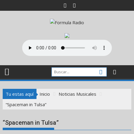
Saltar
al
contenido
Tu estas aquí
Inicio
Noticias Musicales
“Spaceman in Tulsa”
“Spaceman in Tulsa”