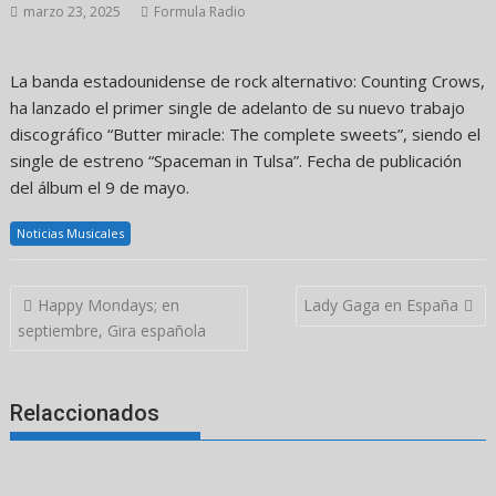
marzo 23, 2025
Formula Radio
La banda estadounidense de rock alternativo: Counting Crows,
ha lanzado el primer single de adelanto de su nuevo trabajo
discográfico “Butter miracle: The complete sweets”, siendo el
single de estreno “Spaceman in Tulsa”. Fecha de publicación
del álbum el 9 de mayo.
Noticias Musicales
Navegación
Happy Mondays; en
Lady Gaga en España
de
septiembre, Gira española
entradas
Relaccionados