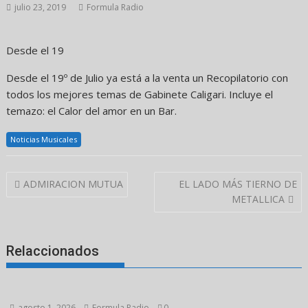
julio 23, 2019
Formula Radio
Desde el 19
Desde el 19º de Julio ya está a la venta un Recopilatorio con
todos los mejores temas de Gabinete Caligari. Incluye el
temazo: el Calor del amor en un Bar.
Noticias Musicales
Navegación
ADMIRACION MUTUA
EL LADO MÁS TIERNO DE
de
METALLICA
entradas
Relaccionados
agosto 1, 2026
Formula Radio
0