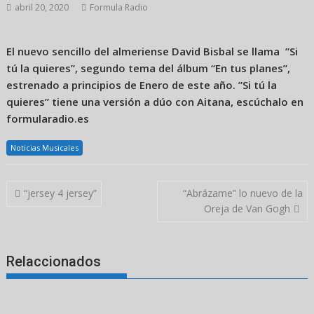
abril 20, 2020
Formula Radio
El nuevo sencillo del almeriense David Bisbal se llama ”Si
tú la quieres”, segundo tema del álbum “En tus planes”,
estrenado a principios de Enero de este año. ”Si tú la
quieres” tiene una versión a dúo con Aitana, escúchalo en
formularadio.es
Noticias Musicales
Navegación
“jersey 4 jersey”
“Abrázame” lo nuevo de la
de
Oreja de Van Gogh
entradas
Relaccionados