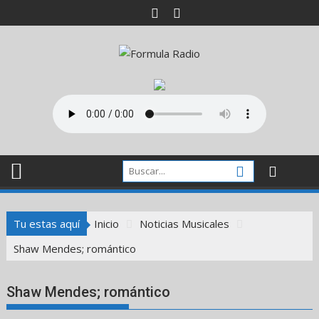
Saltar
al
contenido
Tu estas aquí
Inicio
Noticias Musicales
Shaw Mendes; romántico
Shaw Mendes; romántico