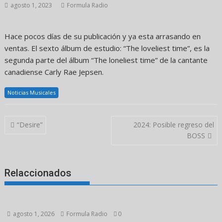
agosto 1, 2023
Formula Radio
Hace pocos días de su publicación y ya esta arrasando en
ventas. El sexto álbum de estudio: “The loveliest time”, es la
segunda parte del álbum “The loneliest time” de la cantante
canadiense Carly Rae Jepsen.
Noticias Musicales
Navegación
“Desire”
2024: Posible regreso del
de
BOSS
entradas
Relaccionados
agosto 1, 2026
Formula Radio
0