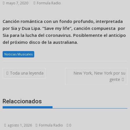
mayo 7, 2020
Formula Radio
Canción romántica con un fondo profundo, interpretada
por Sia y Dua Lipa. “Save my life”, canción compuesta por
Sia para la lucha del coronavirus. Posiblemente el anticipo
del próximo disco de la australiana.
Noticias Musicales
Navegación
Toda una leyenda
New York, New York por su
de
gente
entradas
Relaccionados
agosto 1, 2026
Formula Radio
0