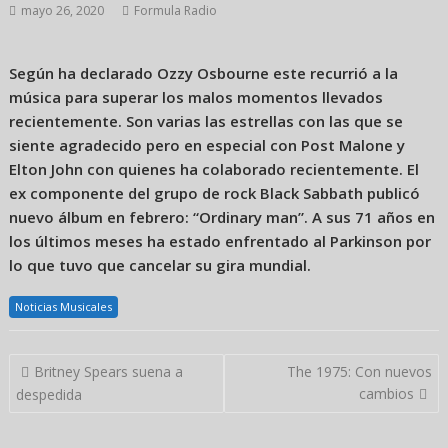
mayo 26, 2020
Formula Radio
Según ha declarado Ozzy Osbourne este recurrió a la
música para superar los malos momentos llevados
recientemente. Son varias las estrellas con las que se
siente agradecido pero en especial con Post Malone y
Elton John con quienes ha colaborado recientemente. El
ex componente del grupo de rock Black Sabbath publicó
nuevo álbum en febrero: “Ordinary man”. A sus 71 años en
los últimos meses ha estado enfrentado al Parkinson por
lo que tuvo que cancelar su gira mundial.
Noticias Musicales
Navegación
Britney Spears suena a
The 1975: Con nuevos
de
cambios
despedida
entradas