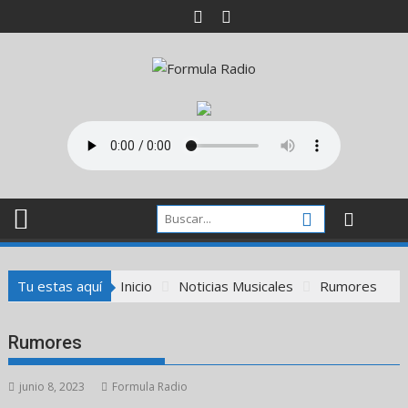
Saltar
al
contenido
Tu estas aquí
Inicio
Noticias Musicales
Rumores
Rumores
junio 8, 2023
Formula Radio