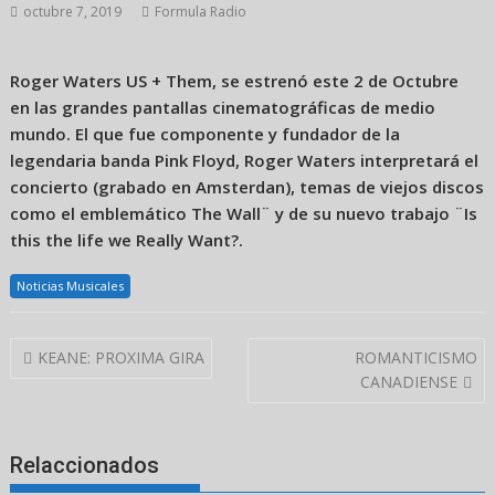
octubre 7, 2019
Formula Radio
Roger Waters US + Them, se estrenó este 2 de Octubre
en las grandes pantallas cinematográficas de medio
mundo. El que fue componente y fundador de la
legendaria banda Pink Floyd, Roger Waters interpretará el
concierto (grabado en Amsterdan), temas de viejos discos
como el emblemático The Wall¨ y de su nuevo trabajo ¨Is
this the life we Really Want?.
Noticias Musicales
Navegación
KEANE: PROXIMA GIRA
ROMANTICISMO
de
CANADIENSE
entradas
Relaccionados