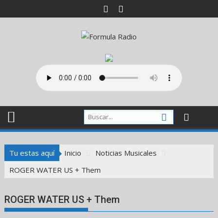
Saltar
al
contenido
Tu estas aquí
Inicio
Noticias Musicales
ROGER WATER US + Them
ROGER WATER US + Them