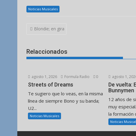
Noticias Musicales
Navegación
Blondie; en gira
de
entradas
Relaccionados
agosto 1, 2026
Formula Radio
0
agosto 1, 202
Streets of Dreams
De vuelta:
Bunnymen
Te sugiero que lo veas, en la misma
12 años de s
línea de siempre Bono y su banda;
muy especial
U2...
la formación d
Noticias Musicales
Noticias Musica