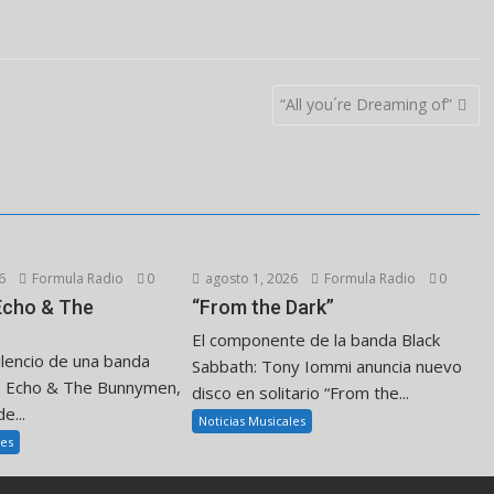
“All you´re Dreaming of”
6
Formula Radio
0
agosto 1, 2026
Formula Radio
0
 Echo & The
“From the Dark”
El componente de la banda Black
ilencio de una banda
Sabbath: Tony Iommi anuncia nuevo
. Echo & The Bunnymen,
disco en solitario “From the...
e...
Noticias Musicales
les