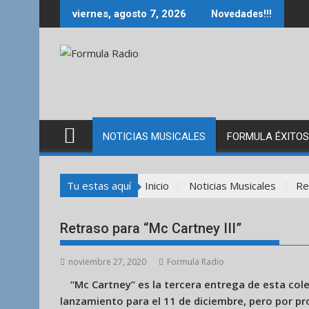
Saltar
viernes, agosto 7, 2026
Novedades!!!
al
contenido
NOTICIAS MUSICALES
FORMULA ÉXITOS
Tu estas aquí
Inicio
Noticias Musicales
Re
Retraso para “Mc Cartney III”
noviembre 27, 2020
Formula Radio
“Mc Cartney” es la tercera entrega de esta col
lanzamiento para el 11 de diciembre, pero por pr