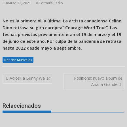
marzo 12, 2021
Formula Radio
No es la primera ni la última. La artista canadiense Celine
Dion retrasa su gira europea” Courage Word Tour”. Las
fechas previstas previamente eran el 19 de marzo y el 19
de junio de este año. Por culpa de la pandemia se retrasa
hasta 2022 desde mayo a septiembre.
Noticias Musicales
Navegación
Adios!! a Bunny Wailer
Positions: nuevo álbum de
de
Ariana Grande
entradas
Relaccionados