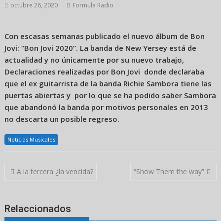
octubre 26, 2020
Formula Radio
Con escasas semanas publicado el nuevo álbum de Bon
Jovi: “Bon Jovi 2020”. La banda de New Yersey está de
actualidad y no únicamente por su nuevo trabajo,
Declaraciones realizadas por Bon Jovi donde declaraba
que el ex guitarrista de la banda Richie Sambora tiene las
puertas abiertas y por lo que se ha podido saber Sambora
que abandonó la banda por motivos personales en 2013
no descarta un posible regreso.
Noticias Musicales
Navegación
A la tercera ¿la vencida?
“Show Them the way”
de
entradas
Relaccionados