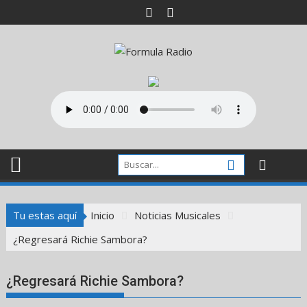
Saltar
al
contenido
Tu estas aquí
Inicio
Noticias Musicales
¿Regresará Richie Sambora?
¿Regresará Richie Sambora?