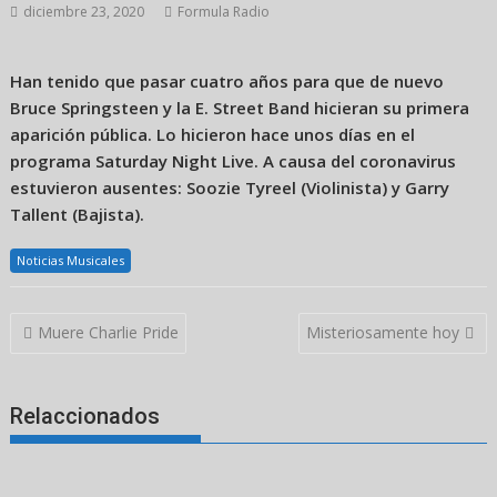
diciembre 23, 2020
Formula Radio
Han tenido que pasar cuatro años para que de nuevo
Bruce Springsteen y la E. Street Band hicieran su primera
aparición pública. Lo hicieron hace unos días en el
programa Saturday Night Live. A causa del coronavirus
estuvieron ausentes: Soozie Tyreel (Violinista) y Garry
Tallent (Bajista).
Noticias Musicales
Navegación
Muere Charlie Pride
Misteriosamente hoy
de
entradas
Relaccionados