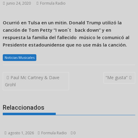
junio 24, 2020
Formula Radio
Ocurrió en Tulsa en un mitin. Donald Trump utilizó la
canción de Tom Petty “I won´t back down” y en
respuesta la familia del fallecido músico le comunicó al
Presidente estadounidense que no use más la canción.
Noticias Musicales
Navegación
Paul Mc Cartney & Dave
“Me gusta”
de
Grohl
entradas
Relaccionados
agosto 1, 2026
Formula Radio
0