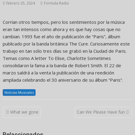
febrero 25, 2024
Formula Radio
Corrían otros tiempos, pero los sentimientos por la música
eran tan intensos como ahora y es que hay cosas que no
cambian. 1993 fue el año de publicación de “Paris”, álbum
publicado por la banda británica The Cure. Curiosamente este
trabajo en tan sólo tres días se grabó en la Ciudad de Paris.
Temas como A letter To Elise, Charlotte Sometimes
consolidaron la fama a la banda de Robert Smith. El 22 de
marzo saldrá a la venta la publicación de una reedición
ampliada celebrando el 30 aniversario de su álbum “Paris”.
Noticias Musicales
Navegación
What we gone
Can We Please Have fun
de
entradas
Relaccionados