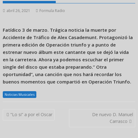
abril 26, 2021
Formula Radio
Fatídico 3 de marzo. Trágica noticia la muerte por
Accidente de Tráfico de Alex Casademunt. Protagonizó la
primera edición de Operación triunfo y a punto de
estrenar nuevo álbum este cantante que se dejó la vida
en la carretera. Ahora ya podemos escuchar el primer
single del disco que estaba preparando.” Otra
oportunidad”, una canción que nos hará recordar los
buenos momentos que compartió en Operación Triunfo.
Noticias Musicales
Navegación
“Lo si” a por el Oscar
De nuevo D. Manuel
de
Carrasco
entradas