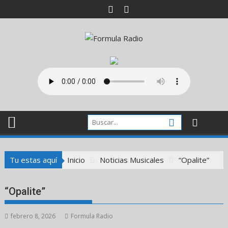
Saltar
al
contenido
Tu estas aquí
Inicio
Noticias Musicales
“Opalite”
“Opalite”
febrero 8, 2026
Formula Radio