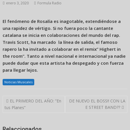
enero 3, 2020
Formula Radio
El fenómeno de Rosalía es inagotable, extendiéndose a
una rapidez de vértigo. Si no fuera poco la cantante
catalana se inicia en colaboraciones del mundo del rap.
Travis Scott, ha marcado la línea de salida, el famoso
rapero la ha invitado a colaborar en el remix” Highert in
the room”. Tanto a nivel nacional e internacional ya nadie
puede dudar que esta artista ha despegado y con fuerza
para llegar lejos.
Noticias Musicales
Navegación
EL PRIMERO DEL AÑO: ”En
DE NUEVO EL BOSS!! CON LA
de
E STREET BAND??
tus Planes”
entradas
Relaccionados