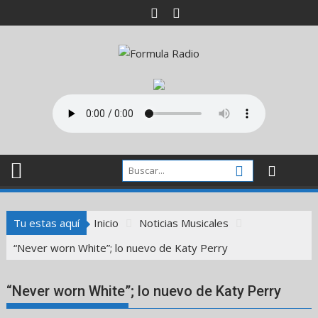
Saltar
al
contenido
Tu estas aquí
Inicio
Noticias Musicales
“Never worn White”; lo nuevo de Katy Perry
“Never worn White”; lo nuevo de Katy Perry