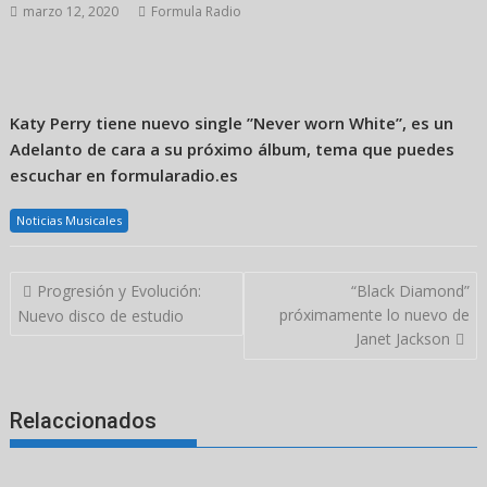
marzo 12, 2020
Formula Radio
Katy Perry tiene nuevo single ”Never worn White”, es un
Adelanto de cara a su próximo álbum, tema que puedes
escuchar en formularadio.es
Noticias Musicales
Navegación
Progresión y Evolución:
“Black Diamond”
de
próximamente lo nuevo de
Nuevo disco de estudio
entradas
Janet Jackson
Relaccionados