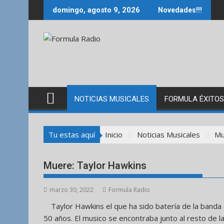
Saltar
domingo, agosto 9, 2026
Novedades!!!
al
contenido
NOTICIAS MUSICALES
FORMULA ÉXITOS
Tu estas aquí
Inicio
Noticias Musicales
Mu
Muere: Taylor Hawkins
marzo 30, 2022
Formula Radio
Taylor Hawkins el que ha sido batería de la band
50 años. El musico se encontraba junto al resto de l