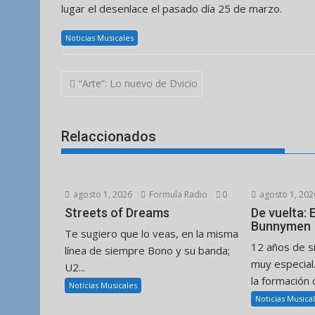
lugar el desenlace el pasado día 25 de marzo.
Noticias Musicales
Navegación
“Arte”: Lo nuevo de Dvicio
de
entradas
Relaccionados
agosto 1, 2026
Formula Radio
0
agosto 1, 202
Streets of Dreams
De vuelta:
Bunnymen
Te sugiero que lo veas, en la misma
12 años de s
línea de siempre Bono y su banda;
muy especial
U2...
la formación d
Noticias Musicales
Noticias Musica