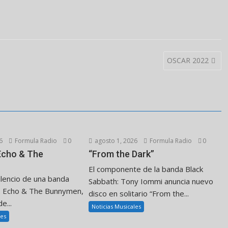
OSCAR 2022
6
Formula Radio
0
agosto 1, 2026
Formula Radio
0
 Echo & The
“From the Dark”
El componente de la banda Black
ilencio de una banda
Sabbath: Tony Iommi anuncia nuevo
. Echo & The Bunnymen,
disco en solitario “From the...
e...
Noticias Musicales
les