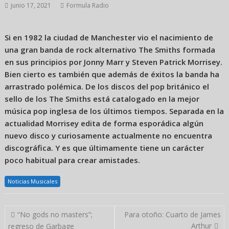
junio 17, 2021
Formula Radio
Si en 1982 la ciudad de Manchester vio el nacimiento de
una gran banda de rock alternativo The Smiths formada
en sus principios por Jonny Marr y Steven Patrick Morrisey.
Bien cierto es también que además de éxitos la banda ha
arrastrado polémica. De los discos del pop británico el
sello de los The Smiths está catalogado en la mejor
música pop inglesa de los últimos tiempos. Separada en la
actualidad Morrisey edita de forma esporádica algún
nuevo disco y curiosamente actualmente no encuentra
discográfica. Y es que últimamente tiene un carácter
poco habitual para crear amistades.
Noticias Musicales
Navegación
“No gods no masters”;
Para otoño: Cuarto de James
de
Arthur
regreso de Garbage