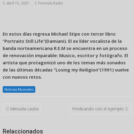
abril 15, 2021
Formula Radio
En estos días regresa Michael Stipe con tercer libro:
“Portraits Still Life”(Damiani). El ex líder vocalista de la
banda norteamericana R.E.M se encuentra en un proceso
de renovación imparable: Musico, escritor y fotógrafo. El
artista que protagonizó uno de los temas más sonados
de las últimas décadas “Losing my Reiligion”(1991) vuelve
con nuevos retos.
Noticias Musicales
Navegación
Menuda casita
Predicando con el ejemplo
de
entradas
Relaccionados