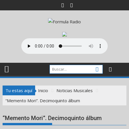
Saltar
al
contenido
Tu estas aquí
Inicio
Noticias Musicales
“Memento Mori”. Decimoquinto álbum
“Memento Mori”. Decimoquinto álbum