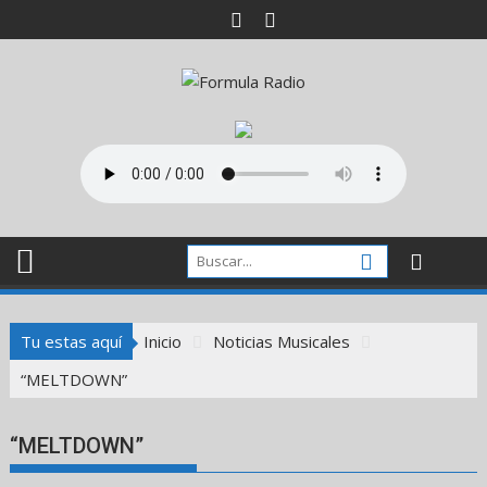
Saltar
al
contenido
Tu estas aquí
Inicio
Noticias Musicales
“MELTDOWN”
“MELTDOWN”