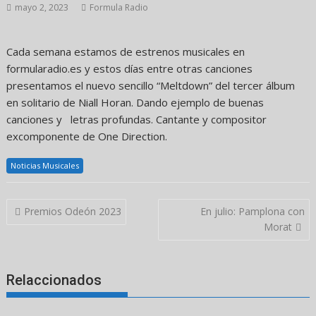
mayo 2, 2023
Formula Radio
Cada semana estamos de estrenos musicales en
formularadio.es y estos días entre otras canciones
presentamos el nuevo sencillo “Meltdown” del tercer álbum
en solitario de Niall Horan. Dando ejemplo de buenas
canciones y letras profundas. Cantante y compositor
excomponente de One Direction.
Noticias Musicales
Navegación
Premios Odeón 2023
En julio: Pamplona con
de
Morat
entradas
Relaccionados