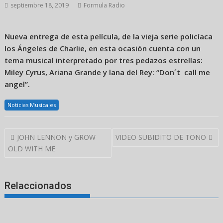
septiembre 18, 2019
Formula Radio
Nueva entrega de esta película, de la vieja serie policíaca
los Ángeles de Charlie, en esta ocasión cuenta con un
tema musical interpretado por tres pedazos estrellas:
Miley Cyrus, Ariana Grande y lana del Rey: “Don´t call me
angel”.
Noticias Musicales
Navegación
JOHN LENNON y GROW
VIDEO SUBIDITO DE TONO
de
OLD WITH ME
entradas
Relaccionados