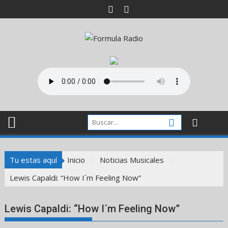
Saltar
al
contenido
Tu estas aquí
Inicio
Noticias Musicales
Lewis Capaldi: “How I´m Feeling Now”
Lewis Capaldi: “How I´m Feeling Now”