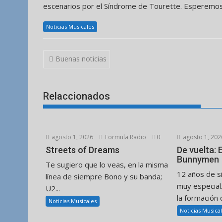
escenarios por el Síndrome de Tourette. Esperemos
Noticias Musicales
Navegación
Buenas noticias
de
entradas
Relaccionados
agosto 1, 2026
Formula Radio
0
agosto 1, 202
Streets of Dreams
De vuelta:
Bunnymen
Te sugiero que lo veas, en la misma
12 años de s
línea de siempre Bono y su banda;
muy especial
U2...
la formación d
Noticias Musicales
Noticias Musica