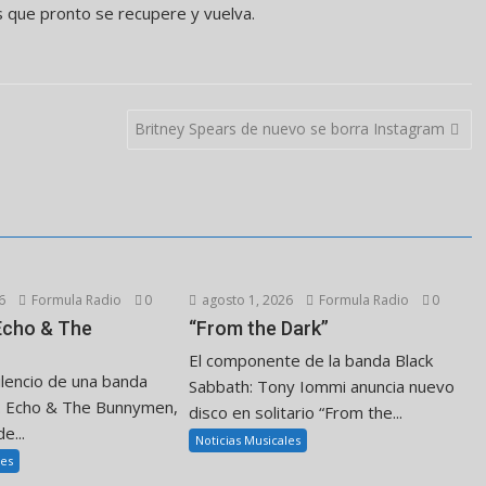
 que pronto se recupere y vuelva.
Britney Spears de nuevo se borra Instagram
6
Formula Radio
0
agosto 1, 2026
Formula Radio
0
 Echo & The
“From the Dark”
El componente de la banda Black
ilencio de una banda
Sabbath: Tony Iommi anuncia nuevo
. Echo & The Bunnymen,
disco en solitario “From the...
e...
Noticias Musicales
les