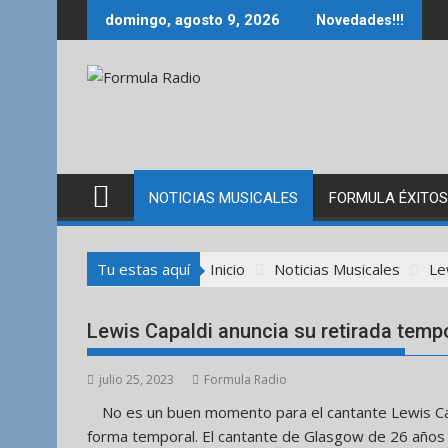
Saltar
domingo, agosto 9, 2026
Novedades!!!
al
contenido
NOTICIAS MUSICALES
FORMULA ÉXITOS
Tu estas aquí
Inicio
Noticias Musicales
Le
Lewis Capaldi anuncia su retirada tem
julio 25, 2023
Formula Radio
No es un buen momento para el cantante Lewis Capa
forma temporal. El cantante de Glasgow de 26 años