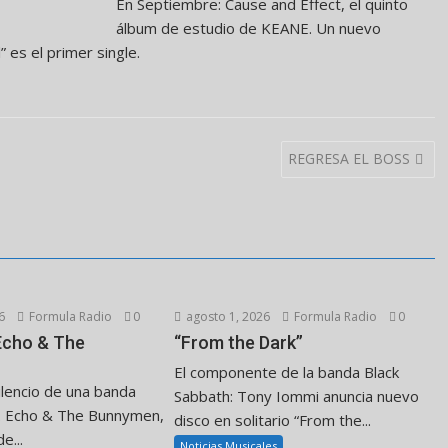
En Septiembre: Cause and Effect, el quinto
álbum de estudio de KEANE. Un nuevo
 es el primer single.
REGRESA EL BOSS
6
Formula Radio
0
agosto 1, 2026
Formula Radio
0
 Echo & The
“From the Dark”
El componente de la banda Black
ilencio de una banda
Sabbath: Tony Iommi anuncia nuevo
. Echo & The Bunnymen,
disco en solitario “From the...
e...
Noticias Musicales