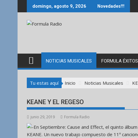
Saltar
domingo, agosto 9, 2026
Novedades!!!
al
contenido
NOTICIAS MUSICALES
FORMULA ÉXITOS
Tu estas aquí
Inicio
Noticias Musicales
KE
KEANE Y EL REGESO
junio 29, 2019
Formula Radio