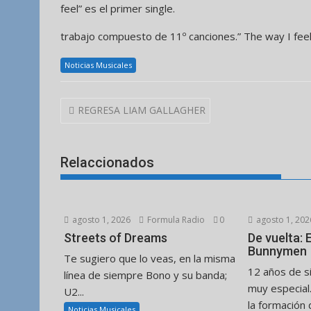
trabajo compuesto de 11º canciones.” The way I feel”
Noticias Musicales
Navegación
REGRESA LIAM GALLAGHER
de
entradas
Relaccionados
agosto 1, 2026
Formula Radio
0
agosto 1, 202
Streets of Dreams
De vuelta:
Bunnymen
Te sugiero que lo veas, en la misma
12 años de s
línea de siempre Bono y su banda;
muy especial
U2...
la formación d
Noticias Musicales