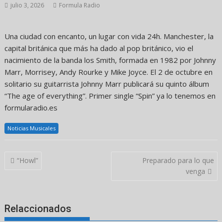
julio 3, 2026
Formula Radio
Una ciudad con encanto, un lugar con vida 24h. Manchester, la
capital británica que más ha dado al pop británico, vio el
nacimiento de la banda los Smith, formada en 1982 por Johnny
Marr, Morrisey, Andy Rourke y Mike Joyce. El 2 de octubre en
solitario su guitarrista Johnny Marr publicará su quinto álbum
“The age of everything”. Primer single “Spin” ya lo tenemos en
formularadio.es
Noticias Musicales
Navegación
“Howl”
Preparado para lo que
de
venga
entradas
Relaccionados