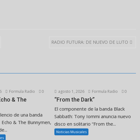
RADIO FUTURA: DE NUEVO DE LUTO
6
Formula Radio
0
agosto 1, 2026
Formula Radio
0
 Echo & The
“From the Dark”
El componente de la banda Black
ilencio de una banda
Sabbath: Tony Iommi anuncia nuevo
. Echo & The Bunnymen,
disco en solitario “From the...
e...
Noticias Musicales
les