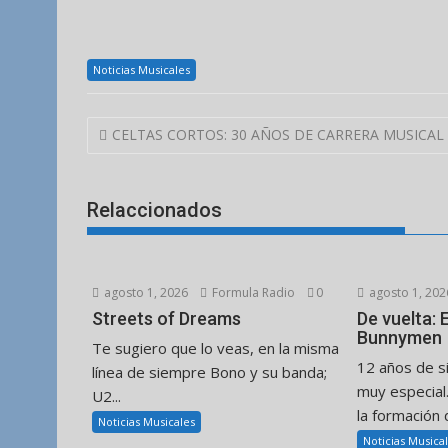
Noticias Musicales
Navegación
CELTAS CORTOS: 30 AÑOS DE CARRERA MUSICAL
de
entradas
Relaccionados
agosto 1, 2026
Formula Radio
0
agosto 1, 202
Streets of Dreams
De vuelta:
Bunnymen
Te sugiero que lo veas, en la misma
12 años de s
línea de siempre Bono y su banda;
muy especial
U2...
la formación d
Noticias Musicales
Noticias Musica