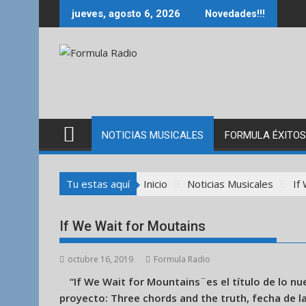
Saltar
jueves, agosto 6, 2026
Novedades!!!
al
contenido
NOTICIAS MUSICALES
FORMULA ÉXITOS
Tu estas aquí
Inicio
Noticias Musicales
If
If We Wait for Moutains
octubre 16, 2019
Formula Radio
“If We Wait for Mountains¨es el título de lo nu
proyecto: Three chords and the truth, fecha de l