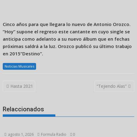
Cinco años para que llegara lo nuevo de Antonio Orozco.
”Hoy” supone el regreso este cantante en cuyo single se
anticipa como adelanto a su nuevo álbum que en fechas
próximas saldrá a la luz. Orozco publicó su último trabajo
en 2015”Destino”.
Noticias Musicales
Navegación
Hasta 2021
“Tejiendo Alas”
de
entradas
Relaccionados
agosto 1, 2026
Formula Radio
0