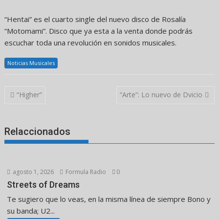
“Hentai” es el cuarto single del nuevo disco de Rosalía
“Motomami”. Disco que ya esta a la venta donde podrás
escuchar toda una revolución en sonidos musicales.
Noticias Musicales
Navegación
“Higher”
“Arte”: Lo nuevo de Dvicio
de
entradas
Relaccionados
agosto 1, 2026
Formula Radio
0
Streets of Dreams
Te sugiero que lo veas, en la misma línea de siempre Bono y
su banda; U2...