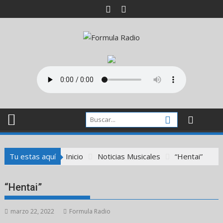
Saltar
al
contenido
Tu estas aquí
Inicio
Noticias Musicales
“Hentai”
“Hentai”
marzo 22, 2022
Formula Radio