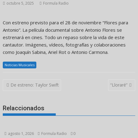
octubre 5, 2025
Formula Radio
Con estreno previsto para el 28 de noviembre “Flores para
Antonio”. La película documental sobre Antonio Flores se
estrenará en cines. Todo un repaso sobre la vida de este
cantautor. Imágenes, vídeos, fotografías y colaboraciones
como Joaquín Sabina, Ariel Rot o Antonio Carmona.
Noticias Musicales
Navegación
De estreno: Taylor Swift
“Lloraré”
de
entradas
Relaccionados
agosto 1, 2026
Formula Radio
0