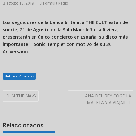
agosto 13, 2019
Formula Radio
Los seguidores de la banda británica THE CULT están de
suerte, 21 de Agosto en la Sala Madrileña La Riviera,
presentarán en único concierto en España, su disco más
importante ”Sonic Temple” con motivo de su 30
Aniversario.
Noticias Musicales
Navegación
IN THE NAVY
LANA DEL REY COGE LA
de
MALETA Y A VIAJAR
entradas
Relaccionados