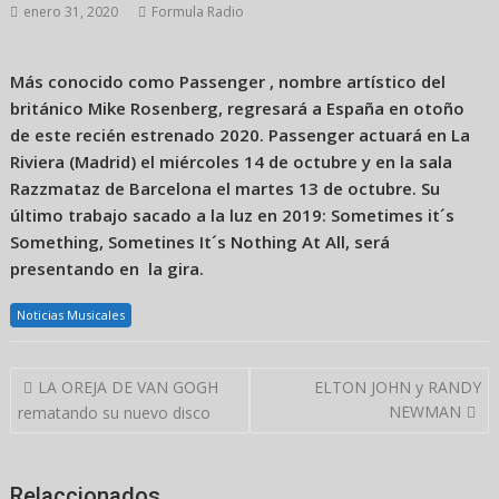
enero 31, 2020
Formula Radio
Más conocido como Passenger , nombre artístico del
británico Mike Rosenberg, regresará a España en otoño
de este recién estrenado 2020. Passenger actuará en La
Riviera (Madrid) el miércoles 14 de octubre y en la sala
Razzmataz de Barcelona el martes 13 de octubre. Su
último trabajo sacado a la luz en 2019: Sometimes it´s
Something, Sometines It´s Nothing At All, será
presentando en la gira.
Noticias Musicales
Navegación
LA OREJA DE VAN GOGH
ELTON JOHN y RANDY
de
NEWMAN
rematando su nuevo disco
entradas
Relaccionados