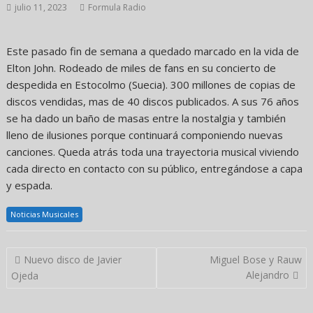
julio 11, 2023
Formula Radio
Este pasado fin de semana a quedado marcado en la vida de
Elton John. Rodeado de miles de fans en su concierto de
despedida en Estocolmo (Suecia). 300 millones de copias de
discos vendidas, mas de 40 discos publicados. A sus 76 años
se ha dado un baño de masas entre la nostalgia y también
lleno de ilusiones porque continuará componiendo nuevas
canciones. Queda atrás toda una trayectoria musical viviendo
cada directo en contacto con su público, entregándose a capa
y espada.
Noticias Musicales
Navegación
Nuevo disco de Javier
Miguel Bose y Rauw
de
Alejandro
Ojeda
entradas