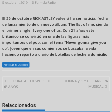
octubre 1, 2019
Formula Radio
El 25 de octubre RICK ASTLEY volverá ha ser noticia, fecha
de lanzamiento de un nuevo álbum: The Est of me, siendo
el primer single: Every one of us. Con 21 años este
británico se convirtió en una de las figuras más
importantes del pop, con el tema:”Never gonna give you
up”. Joven que en sus comienzos se buscaba la vida
haciendo reparto a diario de botellas de leche a domicilio.
Noticias Musicales
Navegación
¨COURAGE¨ DESPUES DE
DONNA y 30º DE CARRERA
de
MUSICAL
6º AÑOS
entradas
Relaccionados