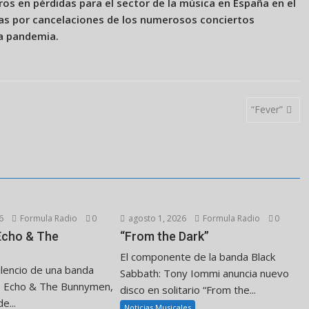
os en pérdidas para el sector de la música en España en el
das por cancelaciones de los numerosos conciertos
la pandemia.
“Fever”
6
Formula Radio
0
agosto 1, 2026
Formula Radio
0
 Echo & The
“From the Dark”
El componente de la banda Black
ilencio de una banda
Sabbath: Tony Iommi anuncia nuevo
. Echo & The Bunnymen,
disco en solitario “From the...
e...
Noticias Musicales