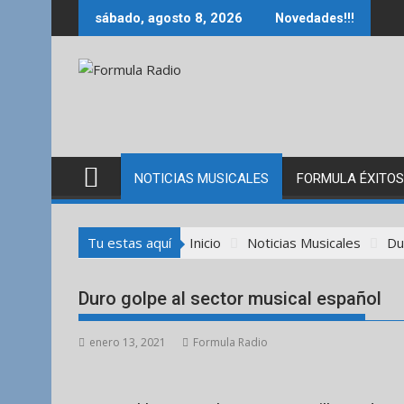
Saltar
sábado, agosto 8, 2026
Novedades!!!
al
contenido
NOTICIAS MUSICALES
FORMULA ÉXITOS
Tu estas aquí
Inicio
Noticias Musicales
Du
Duro golpe al sector musical español
enero 13, 2021
Formula Radio