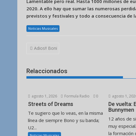
Lamentable pero real. Hasta 1000 millones de eur
2020. A ello hay que sumar las numerosas perdi
previstos y festivales y todo a consecuencia de 
Noticias Musicales
Navegación
Adios!! Boni
de
entradas
Relaccionados
agosto 1, 2026
Formula Radio
0
agosto 1, 202
Streets of Dreams
De vuelta:
Bunnymen
Te sugiero que lo veas, en la misma
12 años de s
línea de siempre Bono y su banda;
muy especial
U2...
la formación d
Noticias Musicales