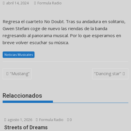
abril 14, 2024
Formula Radio
Regresa el cuarteto No Doubt. Tras su andadura en solitario,
Gwen Stefani coge de nuevo las riendas de la banda
regresando al panorama musical. Por lo que esperamos en
breve volver escuchar su música.
Noticias Musicales
Navegación
“Mustang”
“Dancing star”
de
entradas
Relaccionados
agosto 1, 2026
Formula Radio
0
Streets of Dreams