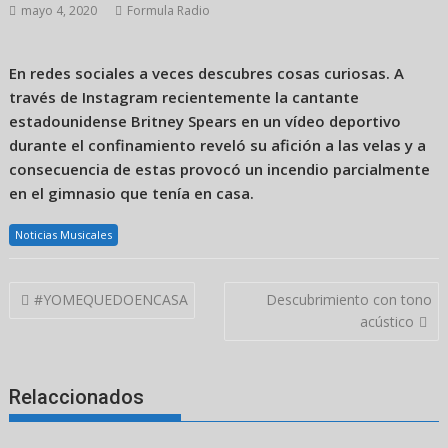
mayo 4, 2020
Formula Radio
En redes sociales a veces descubres cosas curiosas. A
través de Instagram recientemente la cantante
estadounidense Britney Spears en un vídeo deportivo
durante el confinamiento reveló su afición a las velas y a
consecuencia de estas provocó un incendio parcialmente
en el gimnasio que tenía en casa.
Noticias Musicales
Navegación
#YOMEQUEDOENCASA
Descubrimiento con tono
de
acústico
entradas
Relaccionados