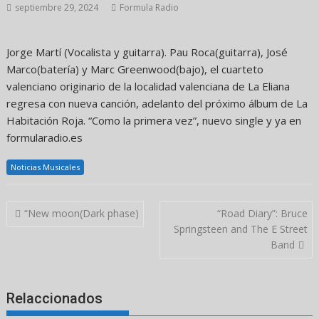
septiembre 29, 2024
Formula Radio
Jorge Martí (Vocalista y guitarra). Pau Roca(guitarra), José
Marco(batería) y Marc Greenwood(bajo), el cuarteto
valenciano originario de la localidad valenciana de La Eliana
regresa con nueva canción, adelanto del próximo álbum de La
Habitación Roja. “Como la primera vez”, nuevo single y ya en
formularadio.es
Noticias Musicales
Navegación
“New moon(Dark phase)
“Road Diary”: Bruce
de
Springsteen and The E Street
entradas
Band
Relaccionados