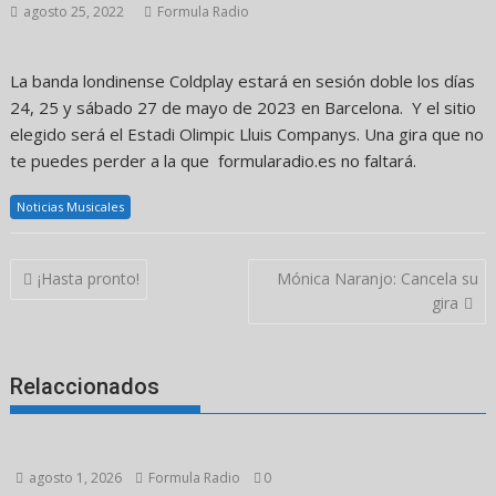
agosto 25, 2022
Formula Radio
La banda londinense Coldplay estará en sesión doble los días
24, 25 y sábado 27 de mayo de 2023 en Barcelona. Y el sitio
elegido será el Estadi Olimpic Lluis Companys. Una gira que no
te puedes perder a la que formularadio.es no faltará.
Noticias Musicales
Navegación
¡Hasta pronto!
Mónica Naranjo: Cancela su
de
gira
entradas
Relaccionados
agosto 1, 2026
Formula Radio
0