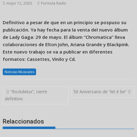
mayo 12, 2020
Formula Radio
Definitivo a pesar de que en un principio se pospuso su
publicación. Ya hay fecha para la venta del nuevo álbum
de Lady Gaga: 29 de mayo. El álbum “Chromatica” lleva
colaboraciones de Elton John, Ariana Grande y Blackpink.
Este nuevo trabajo se va a publicar en diferentes
formatos: Cassettes, Vinilo y Cd.
Noticias Musicales
Navegación
“Rockdelux”, cierre
50 Aniversario de “let it be”
de
definitivo
entradas
Relaccionados