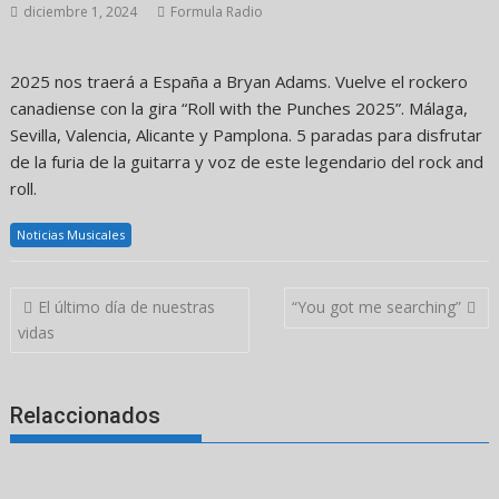
diciembre 1, 2024
Formula Radio
2025 nos traerá a España a Bryan Adams. Vuelve el rockero
canadiense con la gira “Roll with the Punches 2025”. Málaga,
Sevilla, Valencia, Alicante y Pamplona. 5 paradas para disfrutar
de la furia de la guitarra y voz de este legendario del rock and
roll.
Noticias Musicales
Navegación
El último día de nuestras
“You got me searching”
de
vidas
entradas
Relaccionados