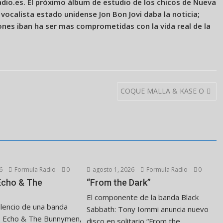
dio.es. El próximo álbum de estudio de los chicos de Nueva
 vocalista estado unidense Jon Bon Jovi daba la noticia;
ones iban ha ser mas comprometidas con la vida real de la
COQUE MALLA & KASE O
6
Formula Radio
0
agosto 1, 2026
Formula Radio
0
 Echo & The
“From the Dark”
El componente de la banda Black
ilencio de una banda
Sabbath: Tony Iommi anuncia nuevo
. Echo & The Bunnymen,
disco en solitario “From the...