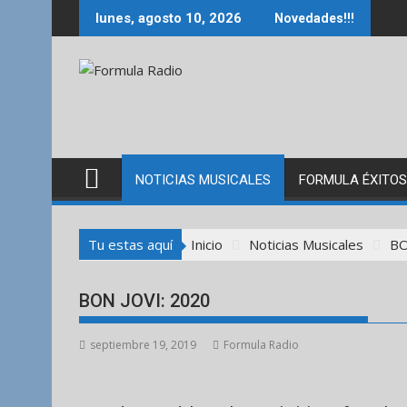
Saltar
lunes, agosto 10, 2026
Novedades!!!
al
contenido
NOTICIAS MUSICALES
FORMULA ÉXITOS
Tu estas aquí
Inicio
Noticias Musicales
BO
BON JOVI: 2020
septiembre 19, 2019
Formula Radio