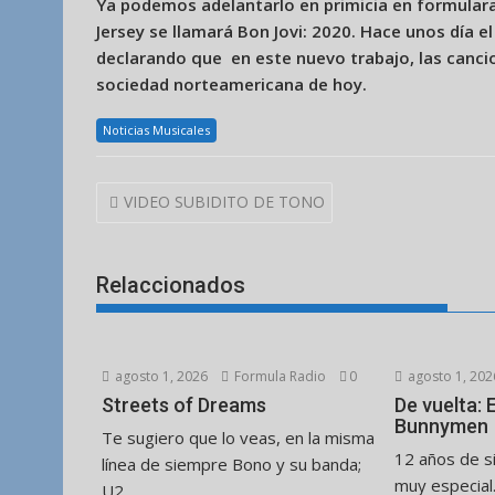
Ya podemos adelantarlo en primicia en formulara
Jersey se llamará Bon Jovi: 2020. Hace unos día el
declarando que en este nuevo trabajo, las canci
sociedad norteamericana de hoy.
Noticias Musicales
Navegación
VIDEO SUBIDITO DE TONO
de
entradas
Relaccionados
agosto 1, 2026
Formula Radio
0
agosto 1, 202
Streets of Dreams
De vuelta:
Bunnymen
Te sugiero que lo veas, en la misma
12 años de s
línea de siempre Bono y su banda;
muy especial
U2...