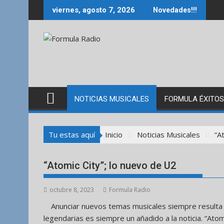
Saltar
viernes, agosto 7, 2026
Novedades!!!
al
contenido
NOTICIAS MUSICALES
FORMULA ÉXITOS
Tu estas aquí
Inicio
Noticias Musicales
“A
“Atomic City”; lo nuevo de U2
octubre 8, 2023
Formula Radio
Anunciar nuevos temas musicales siempre resulta 
legendarias es siempre un añadido a la noticia. “Atom