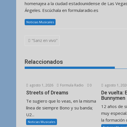
homenajea a la ciudad estadounidense de Las Vegas.
Ángeles. Escúchala en formularadio.es
Noticias Musicales
Navegación
“Sanz en vivo”
de
entradas
Relaccionados
agosto 1, 2026
Formula Radio
0
agosto 1, 202
Streets of Dreams
De vuelta:
Bunnymen
Te sugiero que lo veas, en la misma
12 años de s
línea de siempre Bono y su banda;
muy especial
U2...
la formación d
Noticias Musicales