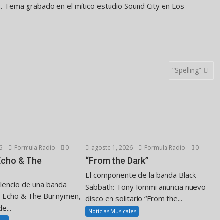
 Tema grabado en el mítico estudio Sound City en Los
“Spelling”
6
Formula Radio
0
agosto 1, 2026
Formula Radio
0
 Echo & The
“From the Dark”
El componente de la banda Black
ilencio de una banda
Sabbath: Tony Iommi anuncia nuevo
. Echo & The Bunnymen,
disco en solitario “From the...
e...
Noticias Musicales