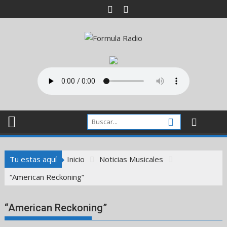
Saltar
al
contenido
Tu estas aquí
Inicio
Noticias Musicales
“American Reckoning”
“American Reckoning”