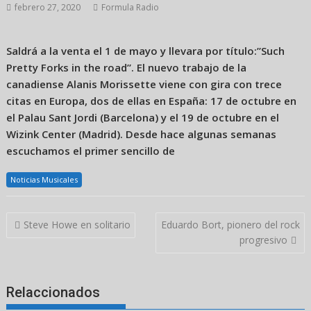
febrero 27, 2020
Formula Radio
Saldrá a la venta el 1 de mayo y llevara por título:”Such
Pretty Forks in the road”. El nuevo trabajo de la
canadiense Alanis Morissette viene con gira con trece
citas en Europa, dos de ellas en España: 17 de octubre en
el Palau Sant Jordi (Barcelona) y el 19 de octubre en el
Wizink Center (Madrid). Desde hace algunas semanas
escuchamos el primer sencillo de
Noticias Musicales
Navegación
Steve Howe en solitario
Eduardo Bort, pionero del rock
de
progresivo
entradas
Relaccionados