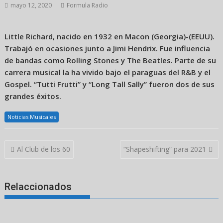
mayo 12, 2020
Formula Radio
Little Richard, nacido en 1932 en Macon (Georgia)-(EEUU).
Trabajó en ocasiones junto a Jimi Hendrix. Fue influencia
de bandas como Rolling Stones y The Beatles. Parte de su
carrera musical la ha vivido bajo el paraguas del R&B y el
Gospel. “Tutti Frutti” y “Long Tall Sally” fueron dos de sus
grandes éxitos.
Noticias Musicales
Navegación
Al Club de los 60
“Shapeshifting” para 2021
de
entradas
Relaccionados